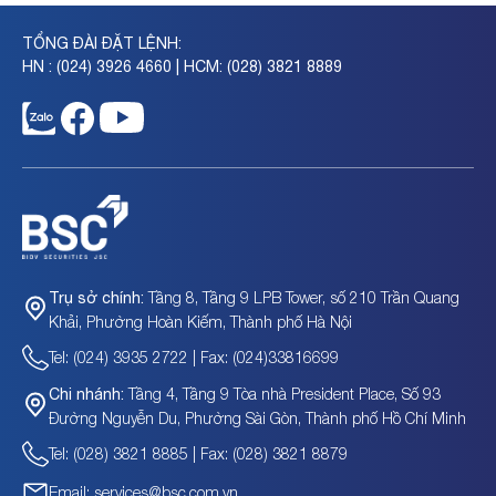
TỔNG ĐÀI ĐẶT LỆNH:
HN : (024) 3926 4660 | HCM: (028) 3821 8889
Tầng 8, Tầng 9 LPB Tower, số 210 Trần Quang
Trụ sở chính:
Khải, Phường Hoàn Kiếm, Thành phố Hà Nội
Tel: (024) 3935 2722 | Fax: (024)33816699
Tầng 4, Tầng 9 Tòa nhà President Place, Số 93
Chi nhánh:
Đường Nguyễn Du, Phường Sài Gòn, Thành phố Hồ Chí Minh
Tel: (028) 3821 8885 | Fax: (028) 3821 8879
Email: services@bsc.com.vn