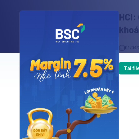
HCI:
khoá
01/04/
Tải fi