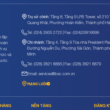
Trụ sở chính:
Tầng 8, Tầng 9 LPB Tower, số 210 
Quang Khải, Phường Hoàn Kiếm, Thành phố Hà
Tel: (024) 3935 2722 | Fax: (024)33816699
 lập
Chi nhánh:
Tầng 4, Tầng 9 Tòa nhà President Pla
khoán
Đường Nguyễn Du, Phường Sài Gòn, Thành ph
h vụ
Minh
chức và
nước.
Tel: (028) 3821 8885 | Fax: (028) 3821 8879
Email: services@bsc.com.vn
MẠNG LƯỚI
 HÀNG
NỀN TẢNG
ĐĂNG K