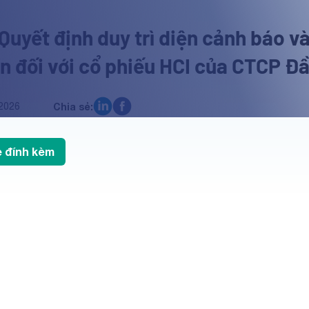
 Quyết định duy trì diện cảnh báo v
n đối với cổ phiếu HCI của CTCP Đầ
2026
Chia sẻ:
le đính kèm