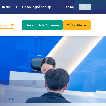
VI
Tin tức
Cơ hội nghề nghiệp
Liên hệ
ng
Về BSC
Giao dịch trực tuyến
Mở tài khoản