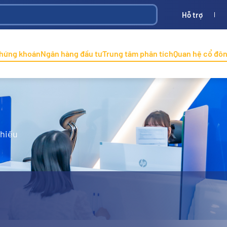
Hỗ trợ
Bình
ONINCO
chứng khoán
Ngân hàng đầu tư
Trung tâm phân tích
Quan hệ cổ đô
phiếu