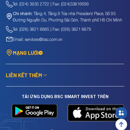
Tel: (024) 3935 2722 | Fax: (024)33816699
Tầng 4, Tầng 9 Tòa nhà President Place, Số 93
Chi nhánh:
Đường Nguyễn Du, Phường Sài Gòn, Thành phố Hồ Chí Minh
Tel: (028) 3821 8885 | Fax: (028) 3821 8879
Email: services@bsc.com.vn
MẠNG LƯỚI
LIÊN KẾT THÊM
TẢI ỨNG DỤNG BSC SMART INVEST TRÊN