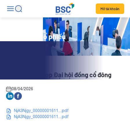
Mở tài khoản
Tin tức mã cổ phiếu
DVG: Tài liệu họp Đại hội đồng cổ đông
08/04/2026
NjA3Njgy_00000001611....pdf
NjA3Njgy_00000001611....pdf