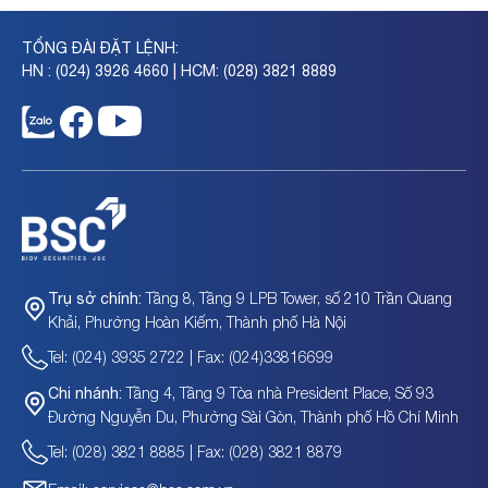
TỔNG ĐÀI ĐẶT LỆNH:
HN : (024) 3926 4660 | HCM: (028) 3821 8889
Tầng 8, Tầng 9 LPB Tower, số 210 Trần Quang
Trụ sở chính:
Khải, Phường Hoàn Kiếm, Thành phố Hà Nội
Tel: (024) 3935 2722 | Fax: (024)33816699
Tầng 4, Tầng 9 Tòa nhà President Place, Số 93
Chi nhánh:
Đường Nguyễn Du, Phường Sài Gòn, Thành phố Hồ Chí Minh
Tel: (028) 3821 8885 | Fax: (028) 3821 8879