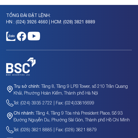
TỔNG ĐÀI ĐẶT LỆNH:
HN : (024) 3926 4660 | HCM: (028) 3821 8889
Tầng 8, Tầng 9 LPB Tower, số 210 Trần Quang
Trụ sở chính:
Khải, Phường Hoàn Kiếm, Thành phố Hà Nội
Tel: (024) 3935 2722 | Fax: (024)33816699
Tầng 4, Tầng 9 Tòa nhà President Place, Số 93
Chi nhánh:
Đường Nguyễn Du, Phường Sài Gòn, Thành phố Hồ Chí Minh
Tel: (028) 3821 8885 | Fax: (028) 3821 8879