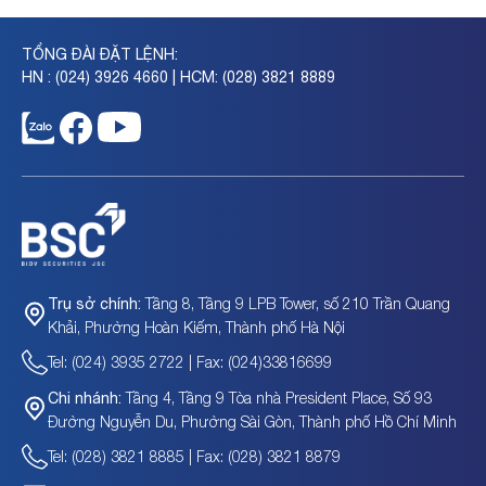
TỔNG ĐÀI ĐẶT LỆNH:
HN : (024) 3926 4660 | HCM: (028) 3821 8889
Tầng 8, Tầng 9 LPB Tower, số 210 Trần Quang
Trụ sở chính:
Khải, Phường Hoàn Kiếm, Thành phố Hà Nội
Tel: (024) 3935 2722 | Fax: (024)33816699
Tầng 4, Tầng 9 Tòa nhà President Place, Số 93
Chi nhánh:
Đường Nguyễn Du, Phường Sài Gòn, Thành phố Hồ Chí Minh
Tel: (028) 3821 8885 | Fax: (028) 3821 8879