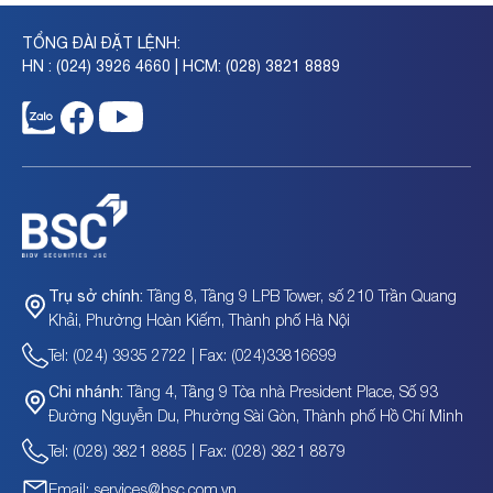
TỔNG ĐÀI ĐẶT LỆNH:
HN : (024) 3926 4660 | HCM: (028) 3821 8889
Tầng 8, Tầng 9 LPB Tower, số 210 Trần Quang
Trụ sở chính:
Khải, Phường Hoàn Kiếm, Thành phố Hà Nội
Tel: (024) 3935 2722 | Fax: (024)33816699
Tầng 4, Tầng 9 Tòa nhà President Place, Số 93
Chi nhánh:
Đường Nguyễn Du, Phường Sài Gòn, Thành phố Hồ Chí Minh
Tel: (028) 3821 8885 | Fax: (028) 3821 8879
Email: services@bsc.com.vn