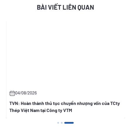
BÀI VIẾT LIÊN QUAN
2026
05/08/2026
 thành thủ tục chuyển nhượng vốn của TCty
BWE: Thông báo
 Nam tại Công ty VTM
người có liên q
Nguyễn Thị Ngọ