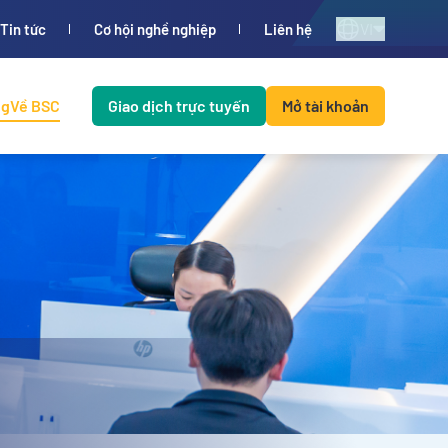
VI
Tin tức
Cơ hội nghề nghiệp
Liên hệ
ng
Về BSC
Giao dịch trực tuyến
Mở tài khoản