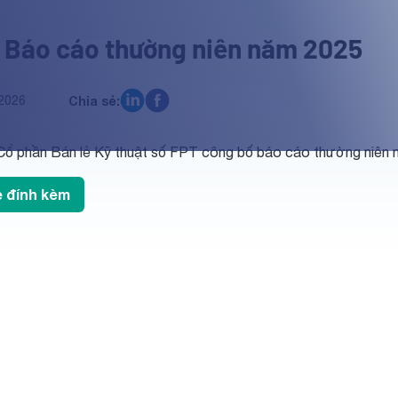
 Báo cáo thường niên năm 2025
2026
Chia sẻ:
Cổ phần Bán lẻ Kỹ thuật số FPT công bố báo cáo thường niên 
le đính kèm