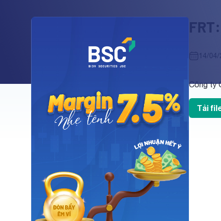
FRT:
14/04/
Công ty 
Tải fi