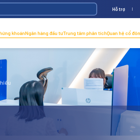
Hỗ trợ
Bình
ONINCO
chứng khoán
Ngân hàng đầu tư
Trung tâm phân tích
Quan hệ cổ đô
phiếu