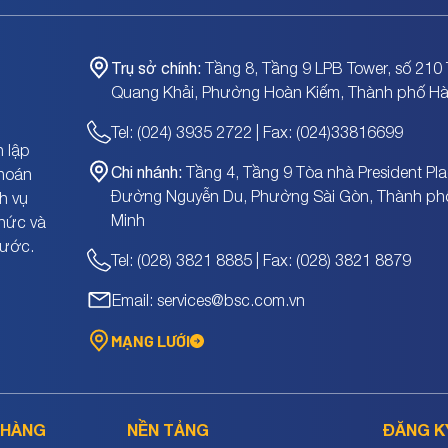
Trụ sở chính:
Tầng 8, Tầng 9 LPB Tower, số 210 
Quang Khải, Phường Hoàn Kiếm, Thành phố Hà
Tel: (024) 3935 2722 | Fax: (024)33816699
 lập
Chi nhánh:
Tầng 4, Tầng 9 Tòa nhà President Pla
khoán
Đường Nguyễn Du, Phường Sài Gòn, Thành ph
h vụ
Minh
chức và
nước.
Tel: (028) 3821 8885 | Fax: (028) 3821 8879
Email: services@bsc.com.vn
MẠNG LƯỚI
 HÀNG
NỀN TẢNG
ĐĂNG K