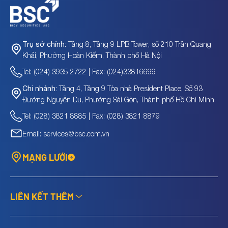
Tầng 8, Tầng 9 LPB Tower, số 210 Trần Quang
Trụ sở chính:
Khải, Phường Hoàn Kiếm, Thành phố Hà Nội
Tel: (024) 3935 2722 | Fax: (024)33816699
Tầng 4, Tầng 9 Tòa nhà President Place, Số 93
Chi nhánh:
Đường Nguyễn Du, Phường Sài Gòn, Thành phố Hồ Chí Minh
Tel: (028) 3821 8885 | Fax: (028) 3821 8879
Email: services@bsc.com.vn
MẠNG LƯỚI
LIÊN KẾT THÊM