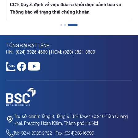
h
CC1: Quyết định về việc đưa ra khỏi diện cảnh báo và
Thông báo về trạng thái chứng khoán
TỔNG ĐÀI ĐẶT LỆNH:
HN : (024) 3926 4660 | HCM: (028) 3821 8889
Tầng 8, Tầng 9 LPB Tower, số 210 Trần Quang
Trụ sở chính:
Khải, Phường Hoàn Kiếm, Thành phố Hà Nội
Tel: (024) 3935 2722 | Fax: (024)33816699