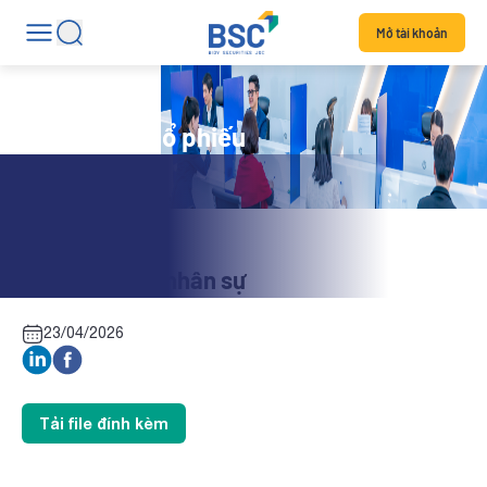
Mở tài khoản
Tin tức mã cổ phiếu
HCI: Thay đổi nhân sự
23/04/2026
Tải file đính kèm