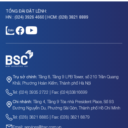
TỔNG ĐÀI ĐẶT LỆNH:
HN : (024) 3926 4660 | HCM: (028) 3821 8889
Tầng 8, Tầng 9 LPB Tower, số 210 Trần Quang
Trụ sở chính:
Khải, Phường Hoàn Kiếm, Thành phố Hà Nội
Tel: (024) 3935 2722 | Fax: (024)33816699
Tầng 4, Tầng 9 Tòa nhà President Place, Số 93
Chi nhánh:
Đường Nguyễn Du, Phường Sài Gòn, Thành phố Hồ Chí Minh
Tel: (028) 3821 8885 | Fax: (028) 3821 8879
Email: services@bsc.com.vn