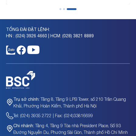
TỔNG ĐÀI ĐẶT LỆNH:
HN : (024) 3926 4660 | HCM: (028) 3821 8889
Tầng 8, Tầng 9 LPB Tower, số 210 Trần Quang
Trụ sở chính:
Khải, Phường Hoàn Kiếm, Thành phố Hà Nội
Tel: (024) 3935 2722 | Fax: (024)33816699
Tầng 4, Tầng 9 Tòa nhà President Place, Số 93
Chi nhánh:
Đường Nguyễn Du, Phường Sài Gòn, Thành phố Hồ Chí Minh