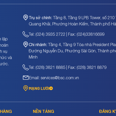
Trụ sở chính:
Tầng 8, Tầng 9 LPB Tower, số 210 
Quang Khải, Phường Hoàn Kiếm, Thành phố Hà
Tel: (024) 3935 2722 | Fax: (024)33816699
 lập
Chi nhánh:
Tầng 4, Tầng 9 Tòa nhà President Pla
khoán
Đường Nguyễn Du, Phường Sài Gòn, Thành ph
h vụ
Minh
chức và
nước.
Tel: (028) 3821 8885 | Fax: (028) 3821 8879
Email: services@bsc.com.vn
MẠNG LƯỚI
 HÀNG
NỀN TẢNG
ĐĂNG K