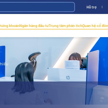
Hỗ trợ
Bình
ONINCO
chứng khoán
Ngân hàng đầu tư
Trung tâm phân tích
Quan hệ cổ đô
phiếu