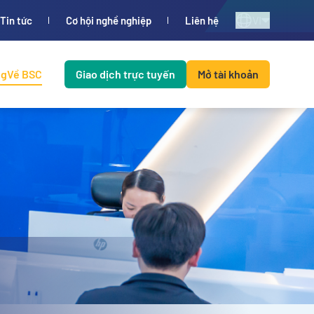
VI
Tin tức
Cơ hội nghề nghiệp
Liên hệ
ng
Về BSC
Giao dịch trực tuyến
Mở tài khoản