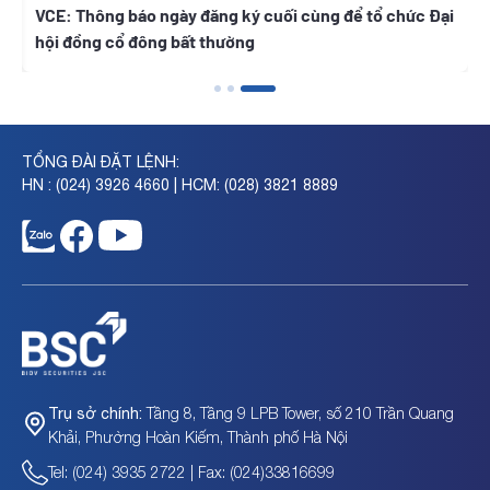
t
VCE: Thông báo ngày đăng ký cuối cùng để tổ chức Đại
hội đồng cổ đông bất thường
TỔNG ĐÀI ĐẶT LỆNH:
HN : (024) 3926 4660 | HCM: (028) 3821 8889
Tầng 8, Tầng 9 LPB Tower, số 210 Trần Quang
Trụ sở chính:
Khải, Phường Hoàn Kiếm, Thành phố Hà Nội
Tel: (024) 3935 2722 | Fax: (024)33816699