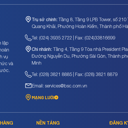
Trụ sở chính:
Tầng 8, Tầng 9 LPB Tower, số 210 
Quang Khải, Phường Hoàn Kiếm, Thành phố Hà
Tel: (024) 3935 2722 | Fax: (024)33816699
 lập
Chi nhánh:
Tầng 4, Tầng 9 Tòa nhà President Pla
khoán
Đường Nguyễn Du, Phường Sài Gòn, Thành ph
h vụ
Minh
chức và
nước.
Tel: (028) 3821 8885 | Fax: (028) 3821 8879
Email: services@bsc.com.vn
MẠNG LƯỚI
 HÀNG
NỀN TẢNG
ĐĂNG K