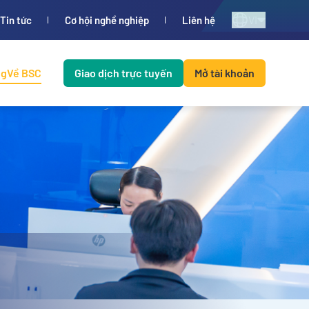
VI
Tin tức
Cơ hội nghề nghiệp
Liên hệ
ng
Về BSC
Giao dịch trực tuyến
Mở tài khoản