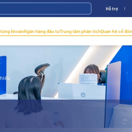
Hỗ trợ
Bình
ONINCO
chứng khoán
Ngân hàng đầu tư
Trung tâm phân tích
Quan hệ cổ đô
phiếu