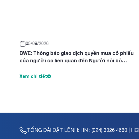
05/08/2026
BWE: Thông báo giao dịch quyền mua cổ phiếu
của người có liên quan đến Người nội bộ
Nguyễn Thị Diên, Nguyễn Thị Ngọc Thanh, Trần
Tuyết Lan
Xem chi tiết
TỔNG ĐÀI ĐẶT LỆNH:
HN : (024) 3926 4660 | HC