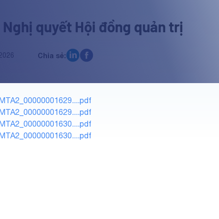
 Nghị quyết Hội đồng quản trị
2026
Chia sẻ:
MTA2_00000001629....pdf
MTA2_00000001629....pdf
MTA2_00000001630....pdf
MTA2_00000001630....pdf