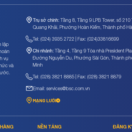
Trụ sở chính:
Tầng 8, Tầng 9 LPB Tower, số 210 
Quang Khải, Phường Hoàn Kiếm, Thành phố Hà
Tel: (024) 3935 2722 | Fax: (024)33816699
 lập
Chi nhánh:
Tầng 4, Tầng 9 Tòa nhà President Pla
khoán
Đường Nguyễn Du, Phường Sài Gòn, Thành ph
h vụ
Minh
chức và
nước.
Tel: (028) 3821 8885 | Fax: (028) 3821 8879
Email: services@bsc.com.vn
MẠNG LƯỚI
 HÀNG
NỀN TẢNG
ĐĂNG K