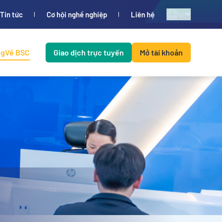
VI
Tin tức
Cơ hội nghề nghiệp
Liên hệ
ng
Về BSC
Giao dịch trực tuyến
Mở tài khoản