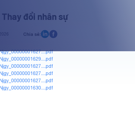
 Thay đổi nhân sự
2026
Chia sẻ:
Njgy_00000001627....pdf
Njgy_00000001629....pdf
Njgy_00000001627....pdf
Njgy_00000001627....pdf
Njgy_00000001627....pdf
Njgy_00000001630....pdf