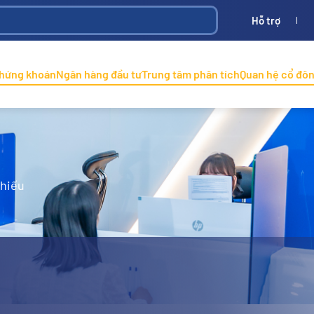
Hỗ trợ
Bình
ONINCO
chứng khoán
Ngân hàng đầu tư
Trung tâm phân tích
Quan hệ cổ đô
phiếu