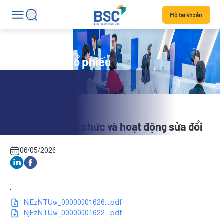
Mở tài khoản
Tin tức mã cổ phiếu
BCV: Điều lệ tổ chức và hoạt động sửa đổi
06/05/2026
.
NjEzNTUw_00000001626....pdf
NjEzNTUw_00000001622....pdf