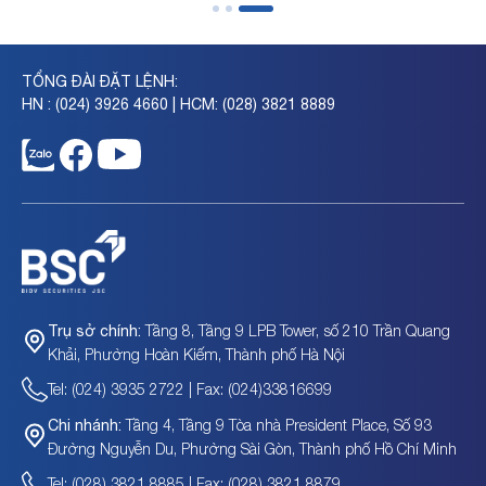
TỔNG ĐÀI ĐẶT LỆNH:
HN : (024) 3926 4660 | HCM: (028) 3821 8889
Tầng 8, Tầng 9 LPB Tower, số 210 Trần Quang
Trụ sở chính:
Khải, Phường Hoàn Kiếm, Thành phố Hà Nội
Tel: (024) 3935 2722 | Fax: (024)33816699
Tầng 4, Tầng 9 Tòa nhà President Place, Số 93
Chi nhánh:
Đường Nguyễn Du, Phường Sài Gòn, Thành phố Hồ Chí Minh
Tel: (028) 3821 8885 | Fax: (028) 3821 8879