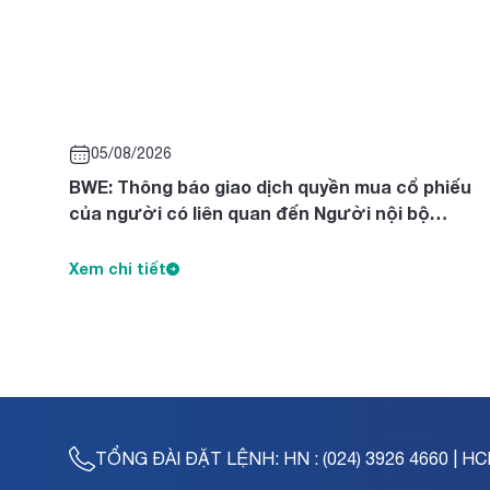
05/08/2026
BWE: Thông báo giao dịch quyền mua cổ phiếu
của người có liên quan đến Người nội bộ
Nguyễn Thị Diên, Nguyễn Thị Ngọc Thanh, Trần
Tuyết Lan
Xem chi tiết
TỔNG ĐÀI ĐẶT LỆNH:
HN : (024) 3926 4660 | HC