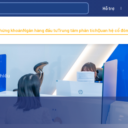
Hỗ trợ
Bình
ONINCO
chứng khoán
Ngân hàng đầu tư
Trung tâm phân tích
Quan hệ cổ đô
phiếu