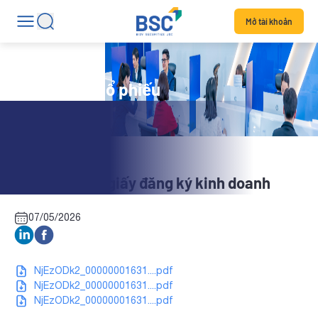
Mở tài khoản
Tin tức mã cổ phiếu
VIG: Thay đổi giấy đăng ký kinh doanh
07/05/2026
NjEzODk2_00000001631....pdf
NjEzODk2_00000001631....pdf
NjEzODk2_00000001631....pdf