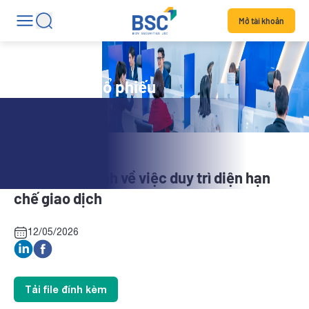
Mở tài khoản
Tin tức mã cổ phiếu
CT3: Quyết định về việc duy trì diện hạn
chế giao dịch
12/05/2026
Tải file đính kèm