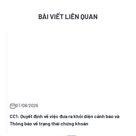
BÀI VIẾT LIÊN QUAN
07/08/2026
07/08
1: Quyết định về việc đưa ra khỏi diện cảnh báo và
ONW: Qu
ông báo về trạng thái chứng khoán