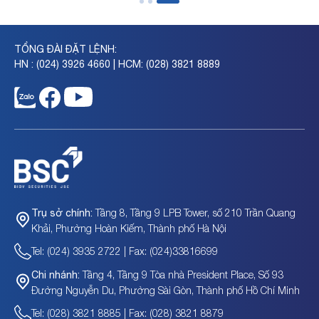
TỔNG ĐÀI ĐẶT LỆNH:
HN : (024) 3926 4660 | HCM: (028) 3821 8889
Tầng 8, Tầng 9 LPB Tower, số 210 Trần Quang
Trụ sở chính:
Khải, Phường Hoàn Kiếm, Thành phố Hà Nội
Tel: (024) 3935 2722 | Fax: (024)33816699
Tầng 4, Tầng 9 Tòa nhà President Place, Số 93
Chi nhánh:
Đường Nguyễn Du, Phường Sài Gòn, Thành phố Hồ Chí Minh
Tel: (028) 3821 8885 | Fax: (028) 3821 8879