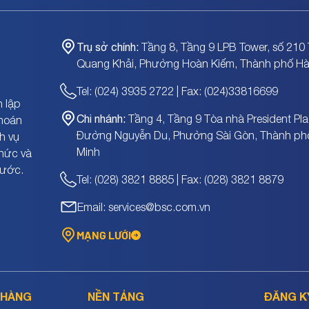
Trụ sở chính:
Tầng 8, Tầng 9 LPB Tower, số 210 
Quang Khải, Phường Hoàn Kiếm, Thành phố Hà
Tel: (024) 3935 2722 | Fax: (024)33816699
 lập
Chi nhánh:
Tầng 4, Tầng 9 Tòa nhà President Pla
khoán
Đường Nguyễn Du, Phường Sài Gòn, Thành ph
h vụ
Minh
chức và
nước.
Tel: (028) 3821 8885 | Fax: (028) 3821 8879
Email: services@bsc.com.vn
MẠNG LƯỚI
 HÀNG
NỀN TẢNG
ĐĂNG K