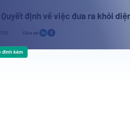
 Quyết định về việc đưa ra khỏi di
2026
Chia sẻ:
le đính kèm