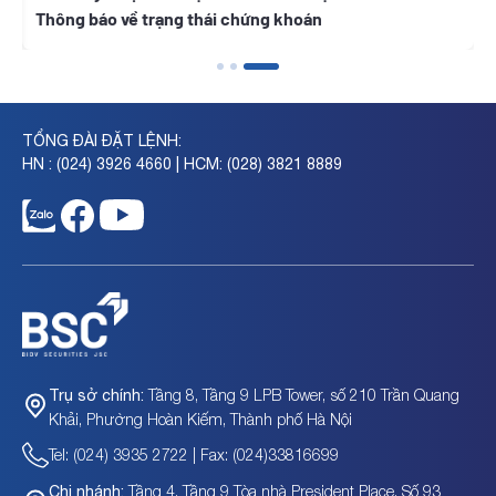
ng thái chứng khoán
TỔNG ĐÀI ĐẶT LỆNH:
HN : (024) 3926 4660 | HCM: (028) 3821 8889
Tầng 8, Tầng 9 LPB Tower, số 210 Trần Quang
Trụ sở chính:
Khải, Phường Hoàn Kiếm, Thành phố Hà Nội
Tel: (024) 3935 2722 | Fax: (024)33816699
Tầng 4, Tầng 9 Tòa nhà President Place, Số 93
Chi nhánh: