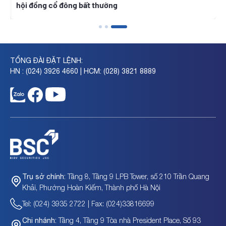
hội đồng cổ đông bất thường
TỔNG ĐÀI ĐẶT LỆNH:
HN : (024) 3926 4660 | HCM: (028) 3821 8889
Tầng 8, Tầng 9 LPB Tower, số 210 Trần Quang
Trụ sở chính:
Khải, Phường Hoàn Kiếm, Thành phố Hà Nội
Tel: (024) 3935 2722 | Fax: (024)33816699
Tầng 4, Tầng 9 Tòa nhà President Place, Số 93
Chi nhánh: