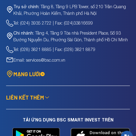
Tầng 8, Tầng 9 LPB Tower, số 210 Trần Quang
Trụ sở chính:
Khải, Phường Hoàn Kiếm, Thành phố Hà Nội
Tel: (024) 3935 2722 | Fax: (024)33816699
Tầng 4, Tầng 9 Tòa nhà President Place, Số 93
Chi nhánh:
Đường Nguyễn Du, Phường Sài Gòn, Thành phố Hồ Chí Minh
Tel: (028) 3821 8885 | Fax: (028) 3821 8879
Email: services@bsc.com.vn
MẠNG LƯỚI
LIÊN KẾT THÊM
TẢI ỨNG DỤNG BSC SMART INVEST TRÊN