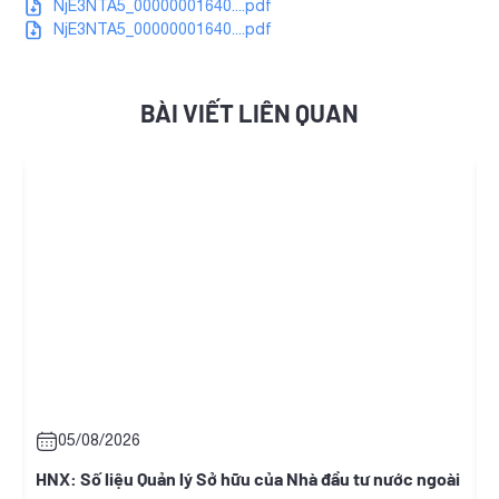
NjE3NTA5_00000001640....pdf
NjE3NTA5_00000001640....pdf
BÀI VIẾT LIÊN QUAN
05/08/2026
HNX: Số liệu Quản lý Sở hữu của Nhà đầu tư nước ngoài
T