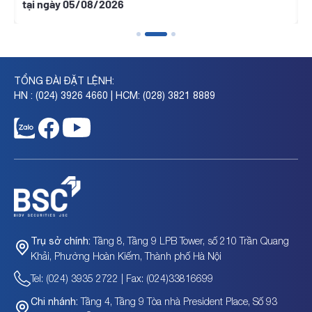
tại ngày 05/08/2026
T
TỔNG ĐÀI ĐẶT LỆNH:
HN : (024) 3926 4660 | HCM: (028) 3821 8889
Tầng 8, Tầng 9 LPB Tower, số 210 Trần Quang
Trụ sở chính:
Khải, Phường Hoàn Kiếm, Thành phố Hà Nội
Tel: (024) 3935 2722 | Fax: (024)33816699
Tầng 4, Tầng 9 Tòa nhà President Place, Số 93
Chi nhánh: