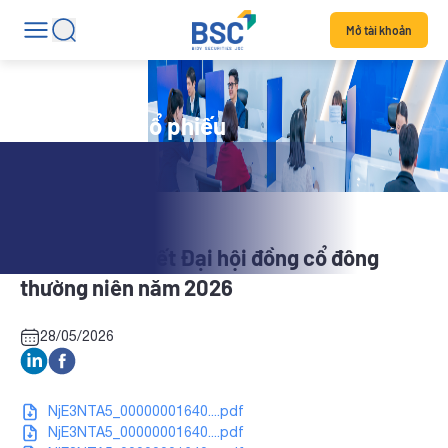
Mở tài khoản
Tin tức mã cổ phiếu
HSV: Nghị quyết Đại hội đồng cổ đông
thường niên năm 2026
28/05/2026
NjE3NTA5_00000001640....pdf
NjE3NTA5_00000001640....pdf