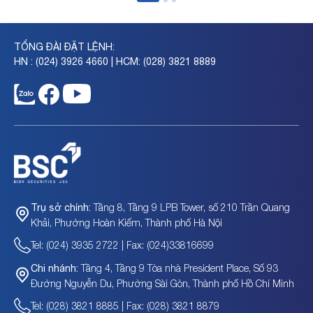
TỔNG ĐÀI ĐẶT LỆNH:
HN : (024) 3926 4660 | HCM: (028) 3821 8889
Tầng 8, Tầng 9 LPB Tower, số 210 Trần Quang
Trụ sở chính:
Khải, Phường Hoàn Kiếm, Thành phố Hà Nội
Tel: (024) 3935 2722 | Fax: (024)33816699
Tầng 4, Tầng 9 Tòa nhà President Place, Số 93
Chi nhánh:
Đường Nguyễn Du, Phường Sài Gòn, Thành phố Hồ Chí Minh
Tel: (028) 3821 8885 | Fax: (028) 3821 8879