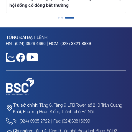
cổ đông bất thường
năm 2026
TỔNG ĐÀI ĐẶT LỆNH:
HN : (024) 3926 4660 | HCM: (028) 3821 8889
Tầng 8, Tầng 9 LPB Tower, số 210 Trần Quang
Trụ sở chính:
Khải, Phường Hoàn Kiếm, Thành phố Hà Nội
Tel: (024) 3935 2722 | Fax: (024)33816699
Tầng 4, Tầng 9 Tòa nhà President Place, Số 93
Chi nhánh: