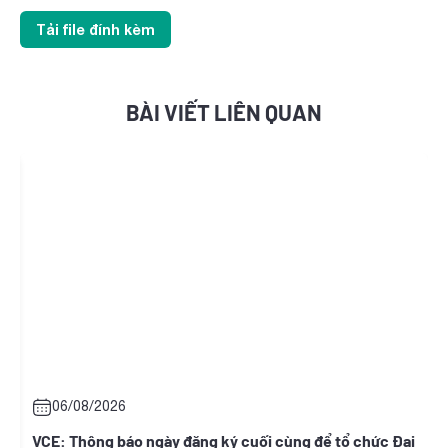
Tải file đính kèm
BÀI VIẾT LIÊN QUAN
2026
06/08/2026
g báo ngày đăng ký cuối cùng để tổ chức Đại
RCC: Nghị quyế