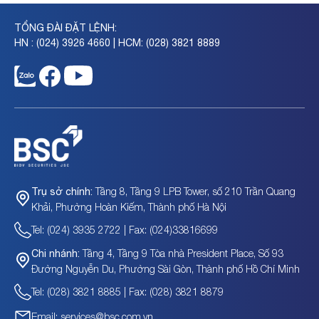
TỔNG ĐÀI ĐẶT LỆNH:
HN : (024) 3926 4660 | HCM: (028) 3821 8889
Tầng 8, Tầng 9 LPB Tower, số 210 Trần Quang
Trụ sở chính:
Khải, Phường Hoàn Kiếm, Thành phố Hà Nội
Tel: (024) 3935 2722 | Fax: (024)33816699
Tầng 4, Tầng 9 Tòa nhà President Place, Số 93
Chi nhánh:
Đường Nguyễn Du, Phường Sài Gòn, Thành phố Hồ Chí Minh
Tel: (028) 3821 8885 | Fax: (028) 3821 8879
Email: services@bsc.com.vn