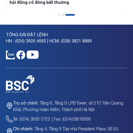
hội đồng cổ đông bất thường
TỔNG ĐÀI ĐẶT LỆNH:
HN : (024) 3926 4660 | HCM: (028) 3821 8889
Tầng 8, Tầng 9 LPB Tower, số 210 Trần Quang
Trụ sở chính:
Khải, Phường Hoàn Kiếm, Thành phố Hà Nội
Tel: (024) 3935 2722 | Fax: (024)33816699
Tầng 4, Tầng 9 Tòa nhà President Place, Số 93
Chi nhánh: