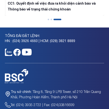
h
CC1: Quyết định về việc đưa ra khỏi diện cảnh báo và
Thông báo về trạng thái chứng khoán
TỔNG ĐÀI ĐẶT LỆNH:
HN : (024) 3926 4660 | HCM: (028) 3821 8889
Tầng 8, Tầng 9 LPB Tower, số 210 Trần Quang
Trụ sở chính:
Khải, Phường Hoàn Kiếm, Thành phố Hà Nội
Tel: (024) 3935 2722 | Fax: (024)33816699