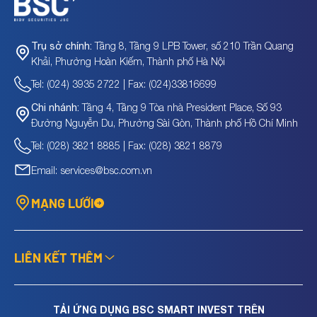
Tầng 8, Tầng 9 LPB Tower, số 210 Trần Quang
Trụ sở chính:
Khải, Phường Hoàn Kiếm, Thành phố Hà Nội
Tel: (024) 3935 2722 | Fax: (024)33816699
Tầng 4, Tầng 9 Tòa nhà President Place, Số 93
Chi nhánh:
Đường Nguyễn Du, Phường Sài Gòn, Thành phố Hồ Chí Minh
Tel: (028) 3821 8885 | Fax: (028) 3821 8879
Email: services@bsc.com.vn
MẠNG LƯỚI
LIÊN KẾT THÊM
TẢI ỨNG DỤNG BSC SMART INVEST TRÊN