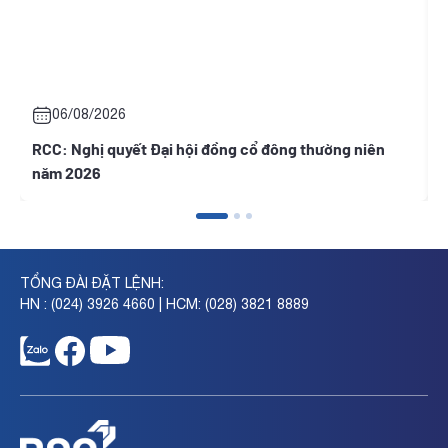
06/08/2026
RCC: Nghị quyết Đại hội đồng cổ đông thường niên
T
năm 2026
TỔNG ĐÀI ĐẶT LỆNH:
HN : (024) 3926 4660 | HCM: (028) 3821 8889