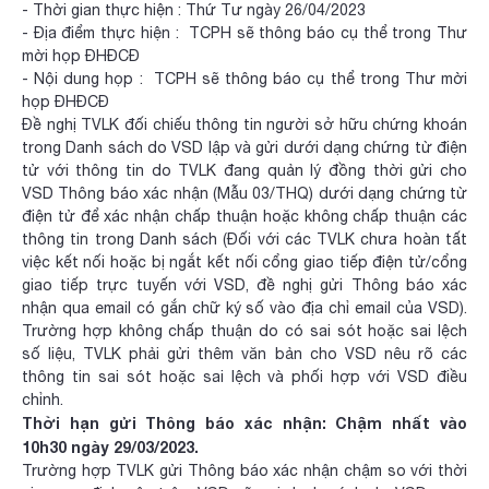
- Thời gian thực hiện : Thứ Tư ngày 26/04/2023
- Địa điểm thực hiện : TCPH sẽ thông báo cụ thể trong Thư
mời họp ĐHĐCĐ
- Nội dung họp : TCPH sẽ thông báo cụ thể trong Thư mời
họp ĐHĐCĐ
Đề nghị TVLK đối chiếu thông tin người sở hữu chứng khoán
trong Danh sách do VSD lập và gửi dưới dạng chứng từ điện
tử với thông tin do TVLK đang quản lý đồng thời gửi cho
VSD Thông báo xác nhận (Mẫu 03/THQ) dưới dạng chứng từ
điện tử để xác nhận chấp thuận hoặc không chấp thuận các
thông tin trong Danh sách (Đối với các TVLK chưa hoàn tất
việc kết nối hoặc bị ngắt kết nối cổng giao tiếp điện tử/cổng
giao tiếp trực tuyến với VSD, đề nghị gửi Thông báo xác
nhận qua email có gắn chữ ký số vào địa chỉ email của VSD).
Trường hợp không chấp thuận do có sai sót hoặc sai lệch
số liệu, TVLK phải gửi thêm văn bản cho VSD nêu rõ các
thông tin sai sót hoặc sai lệch và phối hợp với VSD điều
chỉnh.
Thời hạn gửi Thông báo xác nhận: Chậm nhất vào
10h30 ngày 29/03/2023.
Trường hợp TVLK gửi Thông báo xác nhận chậm so với thời