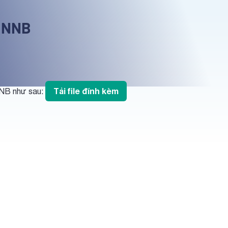
Q NNB
Tải file đính kèm
NNB như sau: