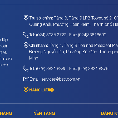
Trụ sở chính:
Tầng 8, Tầng 9 LPB Tower, số 210 
Quang Khải, Phường Hoàn Kiếm, Thành phố Hà
Tel: (024) 3935 2722 | Fax: (024)33816699
 lập
Chi nhánh:
Tầng 4, Tầng 9 Tòa nhà President Pla
khoán
Đường Nguyễn Du, Phường Sài Gòn, Thành ph
h vụ
Minh
chức và
nước.
Tel: (028) 3821 8885 | Fax: (028) 3821 8879
Email: services@bsc.com.vn
MẠNG LƯỚI
 HÀNG
NỀN TẢNG
ĐĂNG K