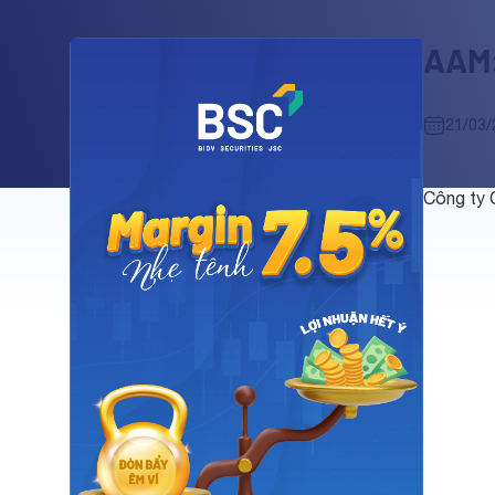
AAM:
21/03/
Công ty 