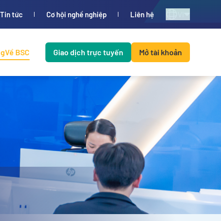
VI
Tin tức
Cơ hội nghề nghiệp
Liên hệ
ng
Về BSC
Giao dịch trực tuyến
Mở tài khoản