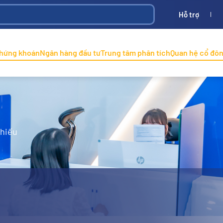
Hỗ trợ
Bình
ONINCO
chứng khoán
Ngân hàng đầu tư
Trung tâm phân tích
Quan hệ cổ đô
phiếu