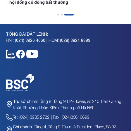
hội đồng cổ đông bất thường
TỔNG ĐÀI ĐẶT LỆNH:
HN : (024) 3926 4660 | HCM: (028) 3821 8889
Tầng 8, Tầng 9 LPB Tower, số 210 Trần Quang
Trụ sở chính:
Khải, Phường Hoàn Kiếm, Thành phố Hà Nội
Tel: (024) 3935 2722 | Fax: (024)33816699
Tầng 4, Tầng 9 Tòa nhà President Place, Số 93
Chi nhánh: