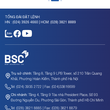
TỔNG ĐÀI ĐẶT LỆNH:
HN : (024) 3926 4660 | HCM: (028) 3821 8889
Tầng 8, Tầng 9 LPB Tower, số 210 Trần Quang
Trụ sở chính:
Khải, Phường Hoàn Kiếm, Thành phố Hà Nội
Tel: (024) 3935 2722 | Fax: (024)33816699
Tầng 4, Tầng 9 Tòa nhà President Place, Số 93
Chi nhánh:
Đường Nguyễn Du, Phường Sài Gòn, Thành phố Hồ Chí Minh
Tel: (028) 3821 8885 | Fax: (028) 3821 8879