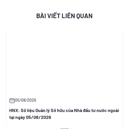
BÀI VIẾT LIÊN QUAN
05/08/2026
HNX: Số liệu Quản lý Sở hữu của Nhà đầu tư nước ngoài
T
tại ngày 05/08/2026
T