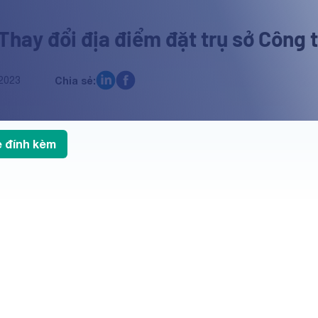
 Thay đổi địa điểm đặt trụ sở Công
2023
Chia sẻ:
le đính kèm