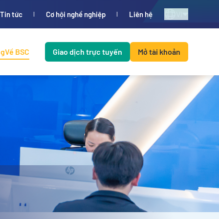
VI
Tin tức
Cơ hội nghề nghiệp
Liên hệ
ng
Về BSC
Giao dịch trực tuyến
Mở tài khoản