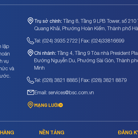
Trụ sở chính:
Tầng 8, Tầng 9 LPB Tower, số 210 
Quang Khải, Phường Hoàn Kiếm, Thành phố Hà
Tel: (024) 3935 2722 | Fax: (024)33816699
 lập
Chi nhánh:
Tầng 4, Tầng 9 Tòa nhà President Pla
khoán
Đường Nguyễn Du, Phường Sài Gòn, Thành ph
h vụ
Minh
chức và
nước.
Tel: (028) 3821 8885 | Fax: (028) 3821 8879
Email: services@bsc.com.vn
MẠNG LƯỚI
 HÀNG
NỀN TẢNG
ĐĂNG K