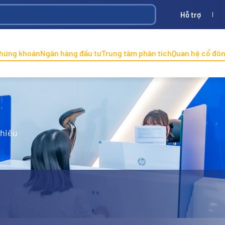
Hỗ trợ
Bình
ONINCO
chứng khoán
Ngân hàng đầu tư
Trung tâm phân tích
Quan hệ cổ đô
phiếu