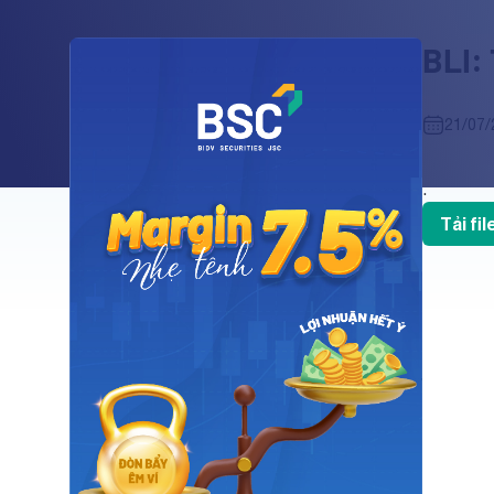
BLI:
21/07/
.
Tải fi