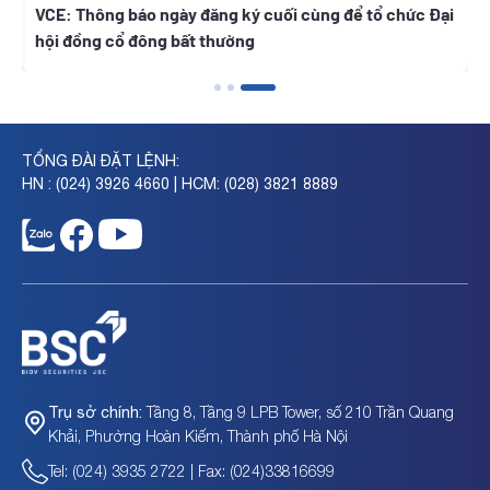
t
VCE: Thông báo ngày đăng ký cuối cùng để tổ chức Đại
hội đồng cổ đông bất thường
TỔNG ĐÀI ĐẶT LỆNH:
HN : (024) 3926 4660 | HCM: (028) 3821 8889
Tầng 8, Tầng 9 LPB Tower, số 210 Trần Quang
Trụ sở chính:
Khải, Phường Hoàn Kiếm, Thành phố Hà Nội
Tel: (024) 3935 2722 | Fax: (024)33816699