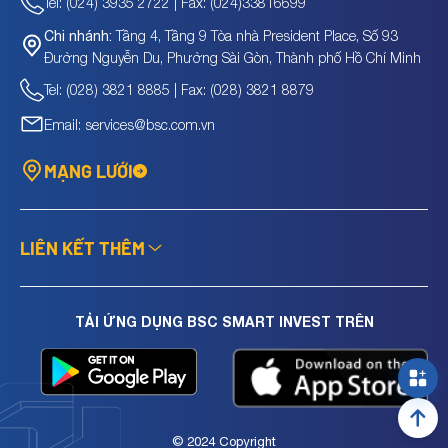
Tel: (024) 3935 2722 | Fax: (024)33816699
Tầng 4, Tầng 9 Tòa nhà President Place, Số 93
Chi nhánh:
Đường Nguyễn Du, Phường Sài Gòn, Thành phố Hồ Chí Minh
Tel: (028) 3821 8885 | Fax: (028) 3821 8879
Email: services@bsc.com.vn
MẠNG LƯỚI
LIÊN KẾT THÊM
TẢI ỨNG DỤNG BSC SMART INVEST TRÊN
© 2024 Copyright