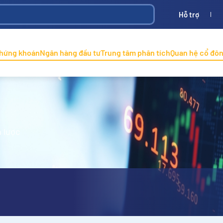
Hỗ trợ
Bình
ONINCO
chứng khoán
Ngân hàng đầu tư
Trung tâm phân tích
Quan hệ cổ đô
 lược