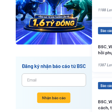
1188
Lượ
Báo cáo
BSC_Vĩ
hồi ph
_20211
1387
Lượ
Đăng ký nhận báo cáo từ BSC
Báo cáo
Nhận báo cáo
BSC_Vĩ
cách, 