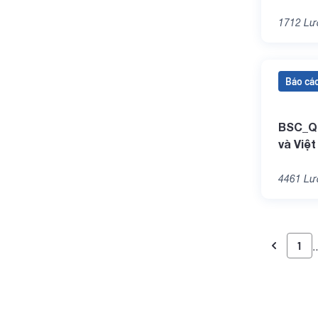
1712
Lượ
Báo cáo
BSC_Qu
và Việ
4461
Lượ
1