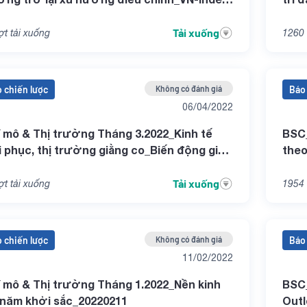
giai đoạn suy thoái kinh tế_20220707
Tải xuống
t tải xuống
1260
 chiến lược
Không có đánh giá
Báo 
06/04/2022
 mô & Thị trường Tháng 3.2022_Kinh tế
BSC_
i phục, thị trường giằng co_Biến động giá
theo
ô_20220406
dịch
TTC
Tải xuống
t tải xuống
1954
 chiến lược
Không có đánh giá
Báo 
11/02/2022
 mô & Thị trường Tháng 1.2022_Nền kinh
BSC
 năm khởi sắc_20220211
Out