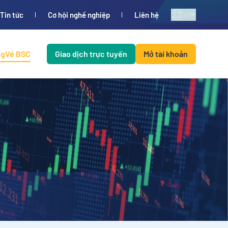
VI
Tin tức
Cơ hội nghề nghiệp
Liên hệ
ng
Về BSC
Giao dịch trực tuyến
Mở tài khoản