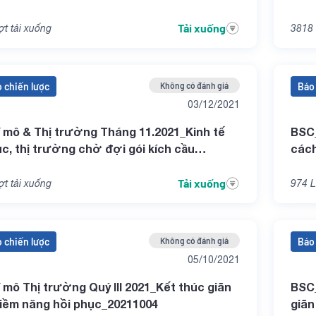
Tải xuống
t tải xuống
3818
 chiến lược
Không có đánh giá
Báo 
03/12/2021
 mô & Thị trường Tháng 11.2021_Kinh tế
BSC_
ục, thị trường chờ đợi gói kích cầu
cách
203
Tải xuống
t tải xuống
974
L
 chiến lược
Không có đánh giá
Báo 
05/10/2021
 mô Thị trường Quý III 2021_Kết thúc giãn
BSC_
tiềm năng hồi phục_20211004
giãn