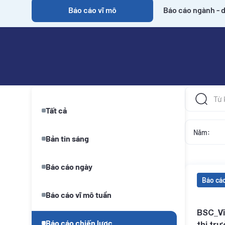
Báo cáo vĩ mô
Báo cáo ngành - 
CHUYÊN MỤC
Tất cả
Năm:
Bản tin sáng
Báo cáo ngày
Báo cáo
Báo cáo vĩ mô tuần
BSC_Vĩ
Báo cáo chiến lược
thị tr