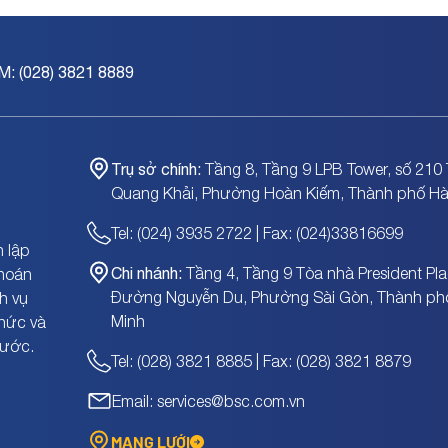
M: (028) 3821 8889
Trụ sở chính:
Tầng 8, Tầng 9 LPB Tower, số 210 
Quang Khải, Phường Hoàn Kiếm, Thành phố Hà
Tel: (024) 3935 2722 | Fax: (024)33816699
 lập
Chi nhánh:
Tầng 4, Tầng 9 Tòa nhà President Pla
khoán
Đường Nguyễn Du, Phường Sài Gòn, Thành ph
h vụ
Minh
chức và
nước.
Tel: (028) 3821 8885 | Fax: (028) 3821 8879
Email: services@bsc.com.vn
MẠNG LƯỚI