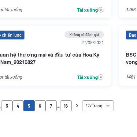
Tải xuống
t tải xuống
1466
 chiến lược
Không có đánh giá
Báo 
27/08/2021
an hệ thương mại và đầu tư của Hoa Kỳ
BSC_
t Nam_20210827
vọng
Tải xuống
t tải xuống
1461
…
…
3
4
5
6
7
16