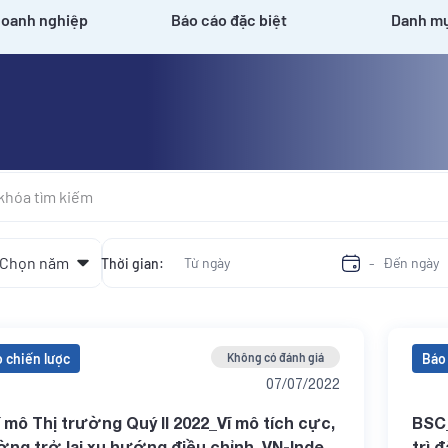
doanh nghiệp
Báo cáo đặc biệt
Danh mụ
Thời gian:
-
 chiến lược
Không có đánh giá
Báo 
07/07/2022
 mô Thị trường Quý II 2022_Vĩ mô tích cực,
BSC_
ường trở lại xu hướng điều chỉnh_VN-Index
trì 