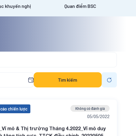
c khuyến nghị
Quan điểm BSC
Tìm kiếm
cáo chiến lược
Không có đánh giá
05/05/2022
Vĩ mô & Thị trường Tháng 4.2022_Vĩ mô duy
đà tăng tích cực, TTCK điều chỉnh_20220505