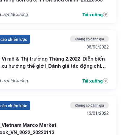
Tải xuống
Lượt tải xuống
cáo chiến lược
Không có đánh giá
06/03/2022
Vĩ mô & Thị trường Tháng 2.2022_Diễn biến
 xu hướng thế giới_Đánh giá tác động chiến
 quân sự giữa Nga – Ukraine đến kinh tế và
K_20220306
Tải xuống
Lượt tải xuống
cáo chiến lược
Không có đánh giá
13/01/2022
_Vietnam Marco Market
look_VN_2022_20220113