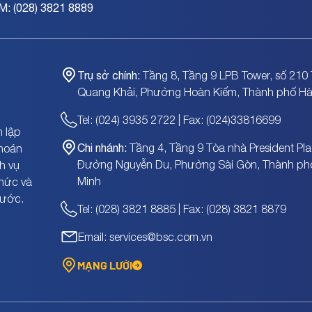
M: (028) 3821 8889
Trụ sở chính:
Tầng 8, Tầng 9 LPB Tower, số 210 
Quang Khải, Phường Hoàn Kiếm, Thành phố Hà
Tel: (024) 3935 2722 | Fax: (024)33816699
 lập
Chi nhánh:
Tầng 4, Tầng 9 Tòa nhà President Pla
khoán
Đường Nguyễn Du, Phường Sài Gòn, Thành ph
h vụ
Minh
chức và
nước.
Tel: (028) 3821 8885 | Fax: (028) 3821 8879
Email: services@bsc.com.vn
MẠNG LƯỚI