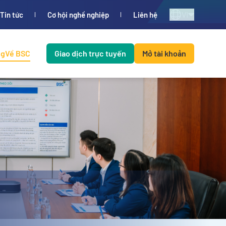
VI
Tin tức
Cơ hội nghề nghiệp
Liên hệ
ng
Về BSC
Giao dịch trực tuyến
Mở tài khoản