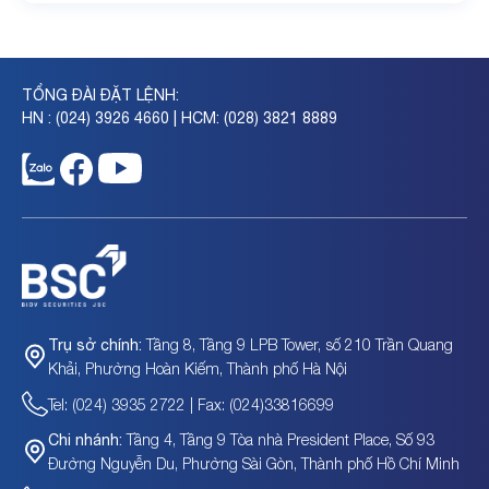
TỔNG ĐÀI ĐẶT LỆNH:
HN : (024) 3926 4660 | HCM: (028) 3821 8889
Tầng 8, Tầng 9 LPB Tower, số 210 Trần Quang
Trụ sở chính:
Khải, Phường Hoàn Kiếm, Thành phố Hà Nội
Tel: (024) 3935 2722 | Fax: (024)33816699
Tầng 4, Tầng 9 Tòa nhà President Place, Số 93
Chi nhánh:
Đường Nguyễn Du, Phường Sài Gòn, Thành phố Hồ Chí Minh