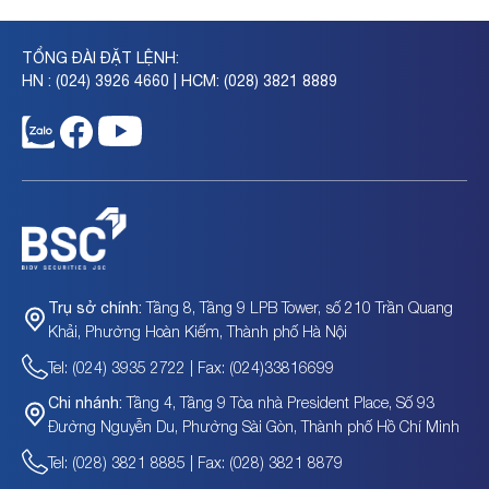
TỔNG ĐÀI ĐẶT LỆNH:
HN : (024) 3926 4660 | HCM: (028) 3821 8889
Tầng 8, Tầng 9 LPB Tower, số 210 Trần Quang
Trụ sở chính:
Khải, Phường Hoàn Kiếm, Thành phố Hà Nội
Tel: (024) 3935 2722 | Fax: (024)33816699
Tầng 4, Tầng 9 Tòa nhà President Place, Số 93
Chi nhánh:
Đường Nguyễn Du, Phường Sài Gòn, Thành phố Hồ Chí Minh
Tel: (028) 3821 8885 | Fax: (028) 3821 8879