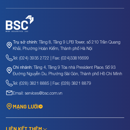
Tầng 8, Tầng 9 LPB Tower, số 210 Trần Quang
Trụ sở chính:
Khải, Phường Hoàn Kiếm, Thành phố Hà Nội
Tel: (024) 3935 2722 | Fax: (024)33816699
Tầng 4, Tầng 9 Tòa nhà President Place, Số 93
Chi nhánh:
Đường Nguyễn Du, Phường Sài Gòn, Thành phố Hồ Chí Minh
Tel: (028) 3821 8885 | Fax: (028) 3821 8879
Email: services@bsc.com.vn
MẠNG LƯỚI
LIÊN KẾT THÊM