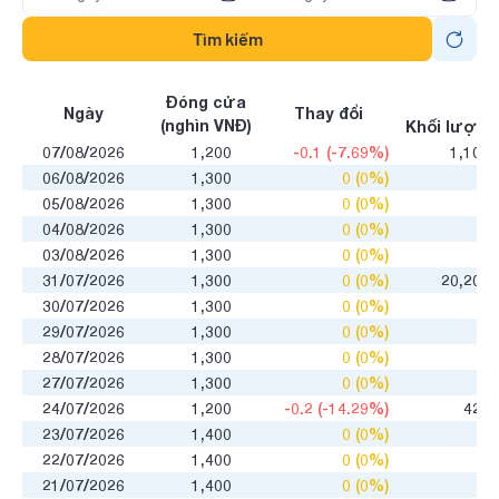
Tìm kiếm
GD
Đóng cửa
Ngày
Thay đổi
(nghìn VNĐ)
Khối lượng
07/08/2026
1,200
-0.1 (-7.69%)
1,100
06/08/2026
1,300
0 (0%)
0
05/08/2026
1,300
0 (0%)
0
04/08/2026
1,300
0 (0%)
0
03/08/2026
1,300
0 (0%)
0
31/07/2026
1,300
0 (0%)
20,200
30/07/2026
1,300
0 (0%)
0
29/07/2026
1,300
0 (0%)
0
28/07/2026
1,300
0 (0%)
0
27/07/2026
1,300
0 (0%)
0
24/07/2026
1,200
-0.2 (-14.29%)
420
23/07/2026
1,400
0 (0%)
0
22/07/2026
1,400
0 (0%)
0
21/07/2026
1,400
0 (0%)
0