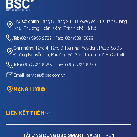
Tầng 8, Tầng 9 LPB Tower, số 210 Trần Quang
Trụ sở chính:
Khải, Phường Hoàn Kiếm, Thành phố Hà Nội
Tel: (024) 3935 2722 | Fax: (024)33816699
Tầng 4, Tầng 9 Tòa nhà President Place, Số 93
Chi nhánh:
Đường Nguyễn Du, Phường Sài Gòn, Thành phố Hồ Chí Minh
Tel: (028) 3821 8885 | Fax: (028) 3821 8879
Email: services@bsc.com.vn
MẠNG LƯỚI
LIÊN KẾT THÊM
TẢI ỨNG DỤNG BSC SMART INVEST TRÊN