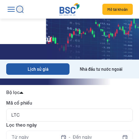
Mở tài khoản
Dữ liệu lịch sử
Lịch sử giá
Nhà đầu tư nước ngoài
Bộ lọc
Mã cổ phiếu
Lọc theo ngày
-