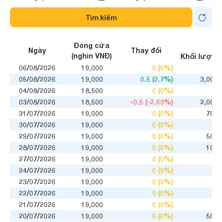
Tìm kiếm
GD
Đóng cửa
Ngày
Thay đổi
(nghìn VNĐ)
Khối lượng
06/08/2026
19,000
0 (0%)
0
05/08/2026
19,000
0.5 (2.7%)
3,000
04/08/2026
18,500
0 (0%)
0
03/08/2026
18,500
-0.5 (-2.63%)
2,000
31/07/2026
19,000
0 (0%)
700
30/07/2026
19,000
0 (0%)
0
29/07/2026
19,000
0 (0%)
500
28/07/2026
19,000
0 (0%)
100
27/07/2026
19,000
0 (0%)
0
24/07/2026
19,000
0 (0%)
0
23/07/2026
19,000
0 (0%)
0
22/07/2026
19,000
0 (0%)
0
21/07/2026
19,000
0 (0%)
0
20/07/2026
19,000
0 (0%)
500