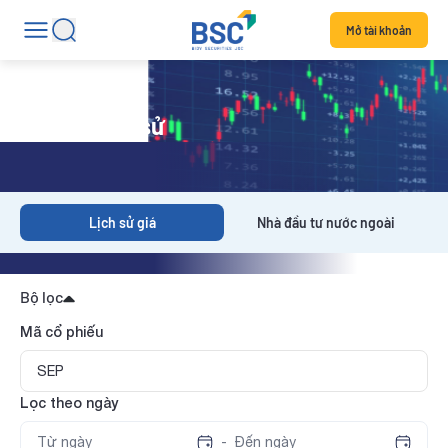
Mở tài khoản
Dữ liệu lịch sử
Lịch sử giá
Nhà đầu tư nước ngoài
Bộ lọc
Mã cổ phiếu
Lọc theo ngày
-