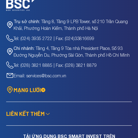
Tầng 8, Tầng 9 LPB Tower, số 210 Trần Quang
Trụ sở chính:
Khải, Phường Hoàn Kiếm, Thành phố Hà Nội
Tel: (024) 3935 2722 | Fax: (024)33816699
Tầng 4, Tầng 9 Tòa nhà President Place, Số 93
Chi nhánh:
Đường Nguyễn Du, Phường Sài Gòn, Thành phố Hồ Chí Minh
Tel: (028) 3821 8885 | Fax: (028) 3821 8879
Email: services@bsc.com.vn
MẠNG LƯỚI
LIÊN KẾT THÊM
TẢI ỨNG DỤNG BSC SMART INVEST TRÊN