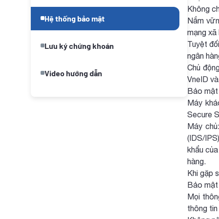
Không cho
Hệ thống bảo mật
Nắm vững
mạng xã h
Tuyệt đố
Lưu ký chứng khoán
ngân hàn
Chủ động
Video hướng dẫn
VneID và
Bảo mật 
Máy khác
Secure So
Máy chủ
(IDS/IPS
khẩu của
hàng.
Khi gặp s
Bảo mật 
Mọi thôn
thông tin