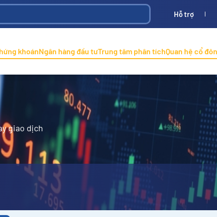
Hỗ trợ
Bình
ONINCO
chứng khoán
Ngân hàng đầu tư
Trung tâm phân tích
Quan hệ cổ đô
ay giao dịch