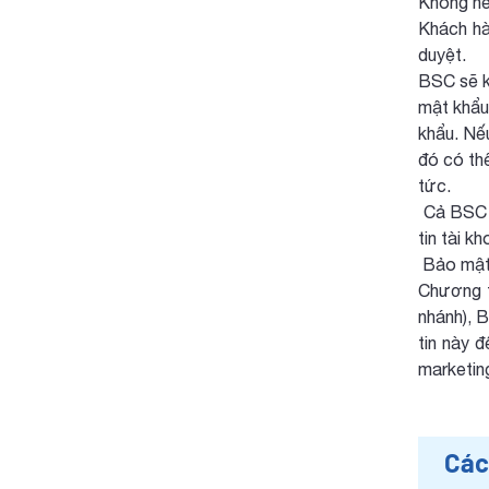
Không nên
Khách hà
duyệt.
BSC sẽ k
mật khẩu
khẩu. Nếu
đó có th
tức.
Cả BSC v
tin tài k
Bảo mật 
Chương tr
nhánh), 
tin này 
marketing
Các