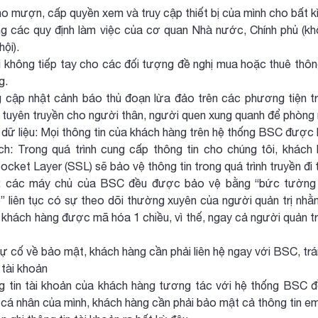
 mượn, cấp quyền xem và truy cập thiết bị của mình cho bất kì 
 các quy định làm việc của cơ quan Nhà nước, Chính phủ (kh
ội).
i không tiếp tay cho các đối tượng đề nghị mua hoặc thuê thông
g.
 cập nhật cảnh báo thủ đoạn lừa đảo trên các phương tiện t
 tuyên truyền cho người thân, người quen xung quanh để phòng
dữ liệu: Mọi thông tin của khách hàng trên hệ thống BSC được 
h: Trong quá trình cung cấp thông tin cho chúng tôi, khác
cket Layer (SSL) sẽ bảo vệ thông tin trong quá trình truyền đi t
: các máy chủ của BSC đều được bảo vệ bằng “bức tường l
)” liên tục có sự theo dõi thường xuyên của người quản trị nhằ
 khách hàng được mã hóa 1 chiều, vì thế, ngay cả người quản t
ự cố về bảo mật, khách hàng cần phải liên hệ ngay với BSC, trán
tài khoản
g tin tài khoản của khách hàng tương tác với hệ thống BSC đ
 cá nhân của mình, khách hàng cần phải bảo mật cả thông tin em