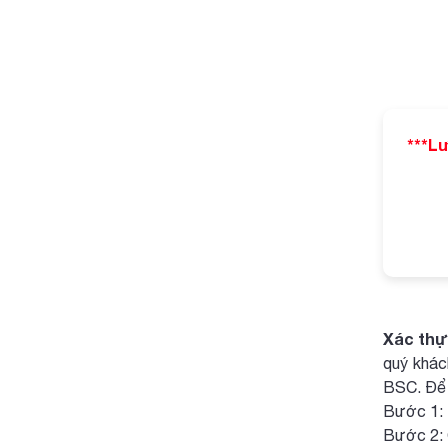
***Lư
Xác thực
quý khác
BSC. Để 
Bước 1: 
Bước 2: 