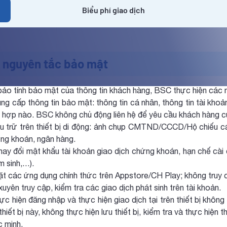
Biểu phí giao dịch
 nguyên tắc bảo mật
ảo tính bảo mật của thông tin khách hàng, BSC thực hiện các 
g cấp thông tin bảo mật: thông tin cá nhân, thông tin tài khoả
g hợp nào. BSC không chủ động liên hệ để yêu cầu khách hàng cun
u trữ trên thiết bị di động: ảnh chụp CMTND/CCCD/Hộ chiếu cá
ng khoán, ngân hàng.
thay đổi mật khẩu tài khoản giao dịch chứng khoán, hạn chế cà
m sinh,…).
ặt các ứng dụng chính thức trên Appstore/CH Play; không truy cậ
yên truy cập, kiểm tra các giao dịch phát sinh trên tài khoản.
ực hiện đăng nhập và thực hiện giao dịch tại trên thiết bị khô
thiết bị này, không thực hiện lưu thiết bị, kiểm tra và thực hiện t
 minh.