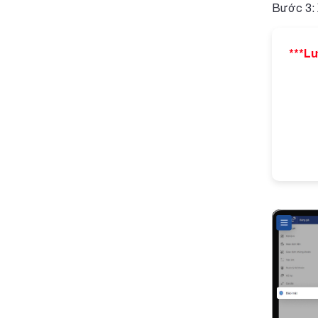
Bước 3: 
***Lư