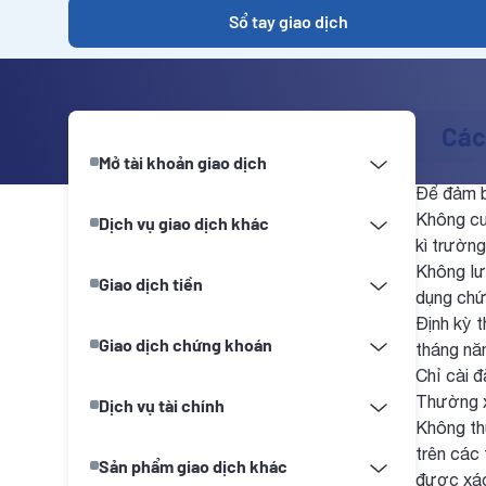
Sổ tay giao dịch
Các
Mở tài khoản giao dịch
Để đảm b
Không cun
Dịch vụ giao dịch khác
kì trườn
Không lư
Giao dịch tiền
dụng chứ
Định kỳ 
Giao dịch chứng khoán
tháng nă
Chỉ cài đ
Thường xu
Dịch vụ tài chính
Không th
trên các 
Sản phẩm giao dịch khác
được xác