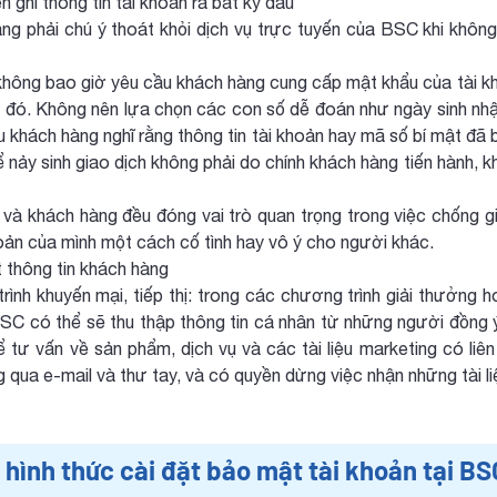
 ghi thông tin tài khoản ra bất kỳ đâu
ng phải chú ý thoát khỏi dịch vụ trực tuyến của BSC khi không
hông bao giờ yêu cầu khách hàng cung cấp mật khẩu của tài kh
 đó. Không nên lựa chọn các con số dễ đoán như ngày sinh nhật
 khách hàng nghĩ rằng thông tin tài khoản hay mã số bí mật đã b
ể nảy sinh giao dịch không phải do chính khách hàng tiến hành,
à khách hàng đều đóng vai trò quan trọng trong việc chống gia
hoản của mình một cách cố tình hay vô ý cho người khác.
thông tin khách hàng
ình khuyến mại, tiếp thị: trong các chương trình giải thưởng h
BSC có thể sẽ thu thập thông tin cá nhân từ những người đồng 
để tư vấn về sản phẩm, dịch vụ và các tài liệu marketing có li
 qua e-mail và thư tay, và có quyền dừng việc nhận những tài li
 hình thức cài đặt bảo mật tài khoản tại BS