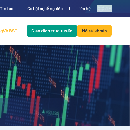
VI
Tin tức
Cơ hội nghề nghiệp
Liên hệ
ng
Về BSC
Giao dịch trực tuyến
Mở tài khoản