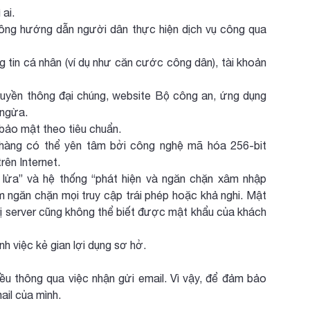
ai.
ông hướng dẫn người dân thực hiện dịch vụ công qua
 tin cá nhân (ví dụ như căn cước công dân), tài khoản
ruyền thông đại chúng, website Bộ công an, ứng dụng
 ngừa.
bảo mật theo tiêu chuẩn.
h hàng có thể yên tâm bởi công nghệ mã hóa 256-bit
rên Internet.
ửa” và hệ thống “phát hiện và ngăn chặn xâm nhập
m ngăn chặn mọi truy cập trái phép hoặc khả nghi. Mật
rị server cũng không thể biết được mật khẩu của khách
h việc kẻ gian lợi dụng sơ hở.
ều thông qua việc nhận gửi email. Vì vậy, để đảm bảo
ail của mình.