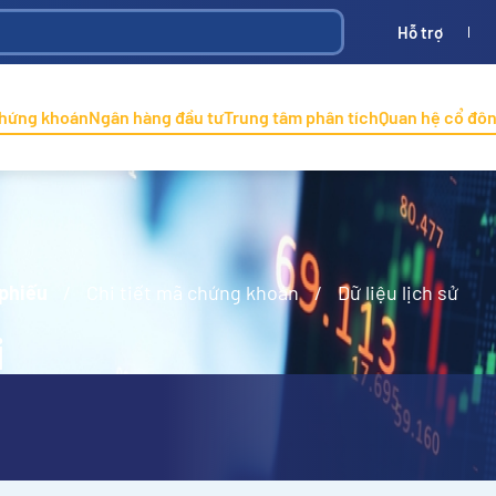
Hỗ trợ
Bình
ONINCO
chứng khoán
Ngân hàng đầu tư
Trung tâm phân tích
Quan hệ cổ đô
 phiếu
/
Chi tiết mã chứng khoán
/
Dữ liệu lịch sử
i