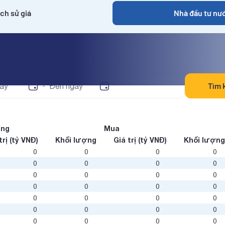
ịch sử giá
Nhà đầu tư nư
o ngày
Tìm 
-
òng
Mua
trị (tỷ VNĐ)
Khối lượng
Giá trị (tỷ VNĐ)
Khối lượn
0
0
0
0
0
0
0
0
0
0
0
0
0
0
0
0
0
0
0
0
0
0
0
0
0
0
0
0