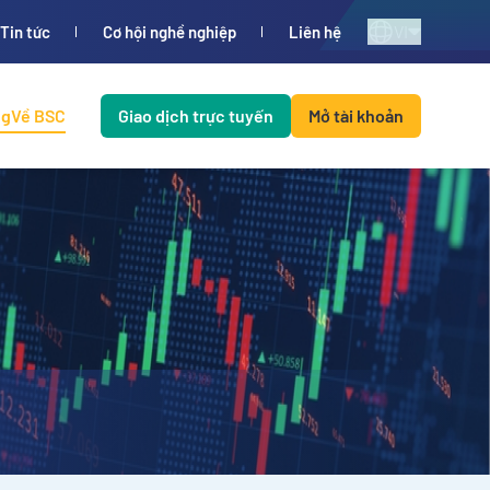
VI
Tin tức
Cơ hội nghề nghiệp
Liên hệ
ng
Về BSC
Giao dịch trực tuyến
Mở tài khoản