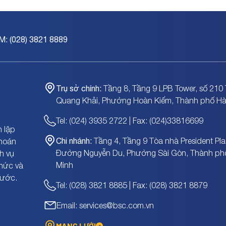
M: (028) 3821 8889
Trụ sở chính:
Tầng 8, Tầng 9 LPB Tower, số 210 
Quang Khải, Phường Hoàn Kiếm, Thành phố Hà
Tel: (024) 3935 2722 | Fax: (024)33816699
 lập
Chi nhánh:
Tầng 4, Tầng 9 Tòa nhà President Pla
khoán
Đường Nguyễn Du, Phường Sài Gòn, Thành ph
h vụ
Minh
chức và
nước.
Tel: (028) 3821 8885 | Fax: (028) 3821 8879
Email: services@bsc.com.vn
MẠNG LƯỚI