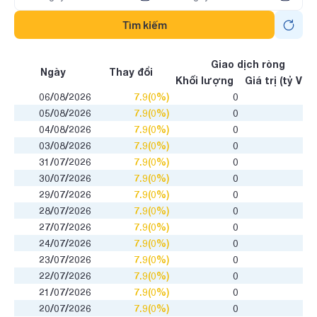
Tìm kiếm
Giao dịch ròng
Ngày
Thay đổi
Khối lượng
Giá trị (tỷ VNĐ
06/08/2026
7.9(0%)
0
05/08/2026
7.9(0%)
0
04/08/2026
7.9(0%)
0
03/08/2026
7.9(0%)
0
31/07/2026
7.9(0%)
0
30/07/2026
7.9(0%)
0
29/07/2026
7.9(0%)
0
28/07/2026
7.9(0%)
0
27/07/2026
7.9(0%)
0
24/07/2026
7.9(0%)
0
23/07/2026
7.9(0%)
0
22/07/2026
7.9(0%)
0
21/07/2026
7.9(0%)
0
20/07/2026
7.9(0%)
0