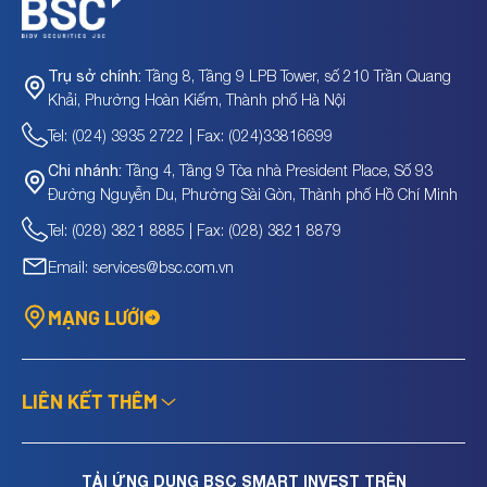
Tầng 8, Tầng 9 LPB Tower, số 210 Trần Quang
Trụ sở chính:
Khải, Phường Hoàn Kiếm, Thành phố Hà Nội
Tel: (024) 3935 2722 | Fax: (024)33816699
Tầng 4, Tầng 9 Tòa nhà President Place, Số 93
Chi nhánh:
Đường Nguyễn Du, Phường Sài Gòn, Thành phố Hồ Chí Minh
Tel: (028) 3821 8885 | Fax: (028) 3821 8879
Email: services@bsc.com.vn
MẠNG LƯỚI
LIÊN KẾT THÊM
TẢI ỨNG DỤNG BSC SMART INVEST TRÊN