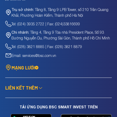
Tầng 8, Tầng 9 LPB Tower, số 210 Trần Quang
Trụ sở chính:
Khải, Phường Hoàn Kiếm, Thành phố Hà Nội
Tel: (024) 3935 2722 | Fax: (024)33816699
Tầng 4, Tầng 9 Tòa nhà President Place, Số 93
Chi nhánh:
Đường Nguyễn Du, Phường Sài Gòn, Thành phố Hồ Chí Minh
Tel: (028) 3821 8885 | Fax: (028) 3821 8879
Email: services@bsc.com.vn
MẠNG LƯỚI
LIÊN KẾT THÊM
TẢI ỨNG DỤNG BSC SMART INVEST TRÊN