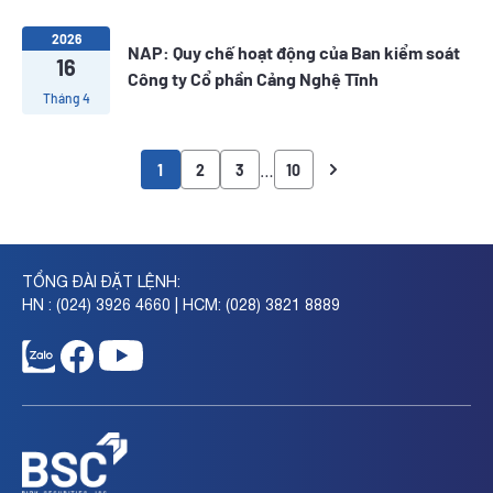
2026
NAP: Quy chế hoạt động của Ban kiểm soát
16
Công ty Cổ phần Cảng Nghệ Tĩnh
Tháng 4
…
1
2
3
10
TỔNG ĐÀI ĐẶT LỆNH:
HN : (024) 3926 4660 | HCM: (028) 3821 8889