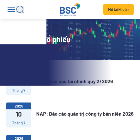
Mở tài khoản
Tin tức mã cổ phiếu
2026
22
NAP: Báo cáo tài chính quý 2/2026
Tháng 7
2026
10
NAP: Báo cáo quản trị công ty bán niên 2026
Tháng 7
2026