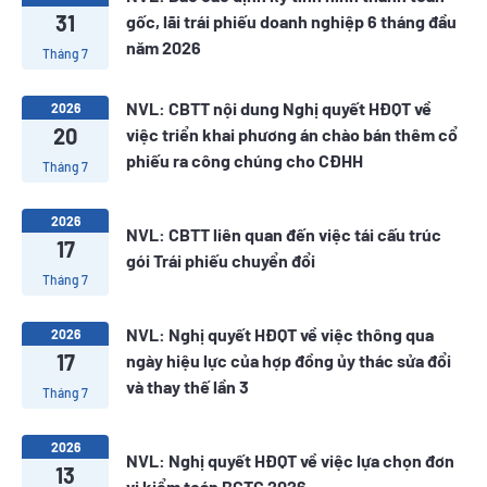
31
gốc, lãi trái phiếu doanh nghiệp 6 tháng đầu
năm 2026
Tháng 7
NVL: CBTT nội dung Nghị quyết HĐQT về
2026
20
việc triển khai phương án chào bán thêm cổ
phiếu ra công chúng cho CĐHH
Tháng 7
2026
NVL: CBTT liên quan đến việc tái cấu trúc
17
gói Trái phiếu chuyển đổi
Tháng 7
NVL: Nghị quyết HĐQT về việc thông qua
2026
17
ngày hiệu lực của hợp đồng ủy thác sửa đổi
và thay thế lần 3
Tháng 7
2026
NVL: Nghị quyết HĐQT về việc lựa chọn đơn
13
vị kiểm toán BCTC 2026