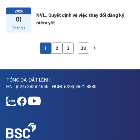
2026
NVL: Quyết định về việc thay đổi đăng ký
01
niêm yết
Tháng 7
…
1
2
3
38
TỔNG ĐÀI ĐẶT LỆNH:
HN : (024) 3926 4660 | HCM: (028) 3821 8889