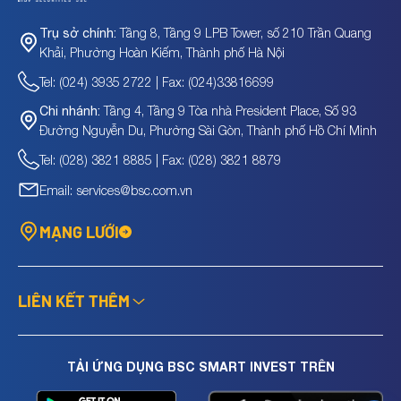
Tầng 8, Tầng 9 LPB Tower, số 210 Trần Quang
Trụ sở chính:
Khải, Phường Hoàn Kiếm, Thành phố Hà Nội
Tel: (024) 3935 2722 | Fax: (024)33816699
Tầng 4, Tầng 9 Tòa nhà President Place, Số 93
Chi nhánh:
Đường Nguyễn Du, Phường Sài Gòn, Thành phố Hồ Chí Minh
Tel: (028) 3821 8885 | Fax: (028) 3821 8879
Email: services@bsc.com.vn
MẠNG LƯỚI
LIÊN KẾT THÊM
TẢI ỨNG DỤNG BSC SMART INVEST TRÊN